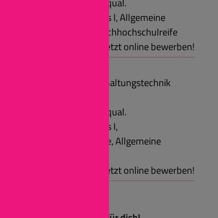
Voraussetzungen: qual.
Sekundarabschluss I, Allgemeine
Hochschulreife, Fachhochschulreife
Jetzt online bewerben!
Mechaniker für
Karosserieinstandhaltungstechnik
(m/w/d)
Voraussetzungen: qual.
Sekundarabschluss I,
Fachhochschulreife, Allgemeine
Hochschulreife
Jetzt online bewerben!
Firmenspektrum:
Zwei Standorte –
viele Möglichkeiten für dich!