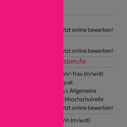
Facebook
Wir bieten:
Praktikum
Jetzt online bewerben!
Girlsday, Boysday
Jetzt online bewerben!
Duale Ausbildungsberufe:
Automobilkaufmann/-frau (m/w/d)
Voraussetzungen: qual.
Sekundarabschluss I, Allgemeine
Hochschulreife, Fachhochschulreife
Jetzt online bewerben!
Kfz-Mechatroniker/in (m/w/d)