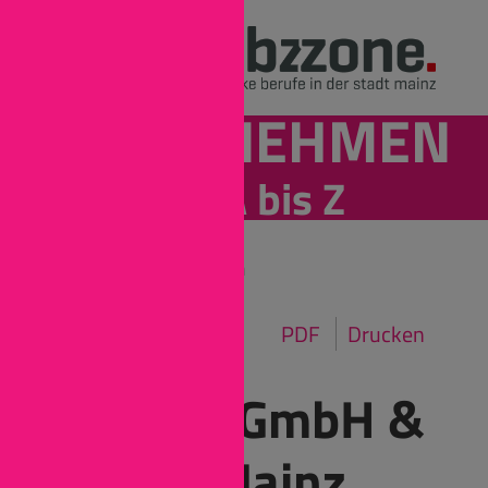
UNTERNEHMEN
von A bis Z
Mainz
Unternehmen
PDF
Drucken
Scherer GmbH &
Co. KG Mainz