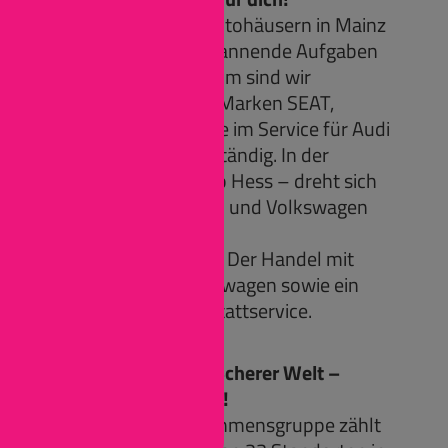
In unseren beiden Autohäusern in Mainz
gibt’s jede Menge spannende Aufgaben
für dich. In Hechtsheim sind wir
Vertragspartner der Marken SEAT,
CUPRA, ŠKODA sowie im Service für Audi
und Volkswagen zuständig. In der
Rheinallee – bei Auto Hess – dreht sich
alles um Volkswagen und Volkswagen
Nutzfahrzeuge.
Unser Kerngeschäft? Der Handel mit
Neu- und Gebrauchtwagen sowie ein
umfassender Werkstattservice.
Firmenportrait:
Dein Einstieg in die Scherer Welt –
Willkommen bei uns!
Die Scherer Unternehmensgruppe zählt