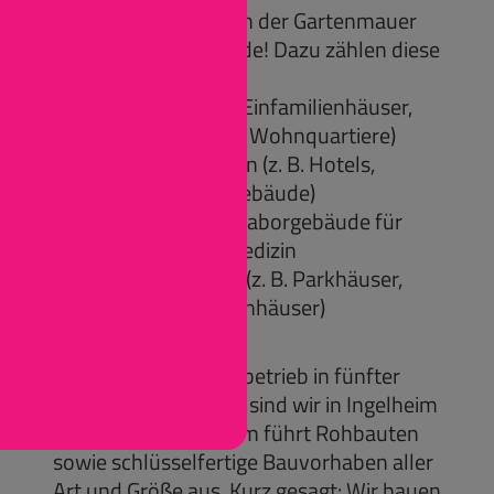
Wir bauen alles – von der Gartenmauer
bis zum Laborgebäude! Dazu zählen diese
Leistungen:
- Wohnimmobilien (Einfamilienhäuser,
Mehrfamilienhäuser, Wohnquartiere)
- Gewerbeimmobilien (z. B. Hotels,
Supermärkte, Bürogebäude)
- Forschungs- und Laborgebäude für
Wissenschaft und Medizin
- Spezialimmobilien (z. B. Parkhäuser,
Pflegeheime, Krankenhäuser)
Firmenportrait:
Wir sind ein Familienbetrieb in fünfter
Generation. Zuhause sind wir in Ingelheim
am Rhein. Unser Team führt Rohbauten
sowie schlüsselfertige Bauvorhaben aller
Art und Größe aus. Kurz gesagt: Wir bauen