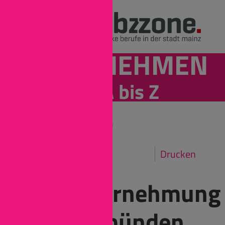
UNTERNEHMEN
von A bis Z
Mainz
Unternehmen
Drucken
Bauunternehmung
Karl Gemünden