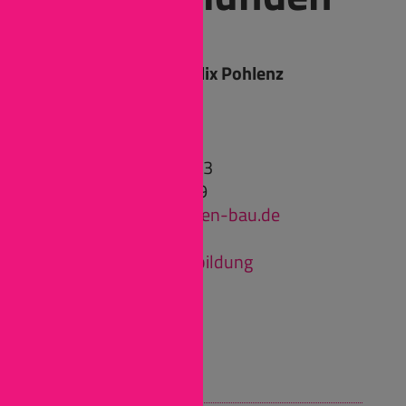
Ansprechpartner: Felix Pohlenz
Rheinstraße 194 b
55218 Ingelheim
Tel: (06132) 9955-113
Fax: (06132) 9955-99
personal@gemuenden-bau.de
www.gemuenden-
bau.de/karriere/ausbildung
Instagram
LinkedIn
YouTube
Wir bieten: