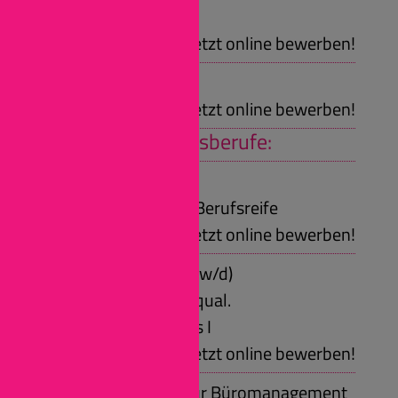
Praktikum
Jetzt online bewerben!
Girlsday, Boysday
Jetzt online bewerben!
Duale Ausbildungsberufe:
Maurer/in (m/w/d)
Voraussetzungen: Berufsreife
Jetzt online bewerben!
Bauzeichner/in (m/w/d)
Voraussetzungen: qual.
Sekundarabschluss I
Jetzt online bewerben!
Kaufmann/-frau für Büromanagement