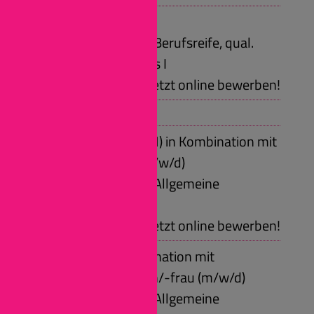
Technische Berufe
Voraussetzungen: Berufsreife, qual.
Sekundarabschluss I
Jetzt online bewerben!
Duales Studium:
Prozesstechnik (TH) in Kombination mit
Pharmakant/in (m/w/d)
Voraussetzungen: Allgemeine
Hochschulreife
Jetzt online bewerben!
BWL (HS) in Kombination mit
Industriekaufmann/-frau (m/w/d)
Voraussetzungen: Allgemeine