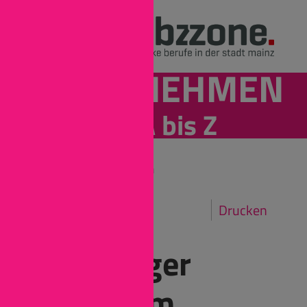
UNTERNEHMEN
von A bis Z
Mainz
Unternehmen
Drucken
Boehringer
Ingelheim