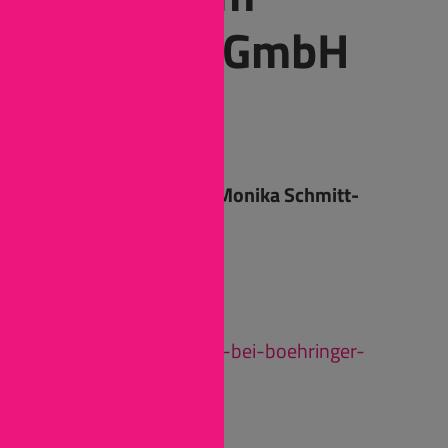
Pharma GmbH
& Co. KG
Ansprechpartnerin: Monika Schmitt-
Herrmann
Binger Straße 173
55216 Ingelheim
Tel: (06132) 77-8972
www.meine-zukunft-bei-boehringer-
ingelheim.de
Instagram